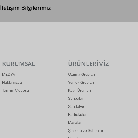
İletişim Bilgilerimiz
0 (312) 299 2 299
info@ertonga.com
KURUMSAL
ÜRÜNLERİMİZ
MEDYA
Oturma Grupları
Hakkımızda
Yemek Grupları
Tanıtım Videosu
Keyif Ürünleri
Sehpalar
Sandalye
Barbeküler
Masalar
Şezlong ve Sehpalar