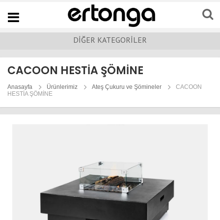
Navigation
DİĞER KATEGORİLER
CACOON HESTİA ŞÖMİNE
Anasayfa
Ürünlerimiz
Ateş Çukuru ve Şömineler
CACOON
HESTİA ŞÖMİNE