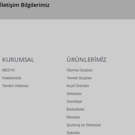
İletişim Bilgilerimiz
0 (312) 299 2 299
info@ertonga.com
KURUMSAL
ÜRÜNLERİMİZ
MEDYA
Oturma Grupları
Hakkımızda
Yemek Grupları
Tanıtım Videosu
Keyif Ürünleri
Sehpalar
Sandalye
Barbeküler
Masalar
Şezlong ve Sehpalar
Saksılar