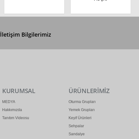
İletişim Bilgilerimiz
0 (312) 299 2 299
info@ertonga.com
KURUMSAL
ÜRÜNLERİMİZ
MEDYA
Oturma Grupları
Hakkımızda
Yemek Grupları
Tanıtım Videosu
Keyif Ürünleri
Sehpalar
Sandalye