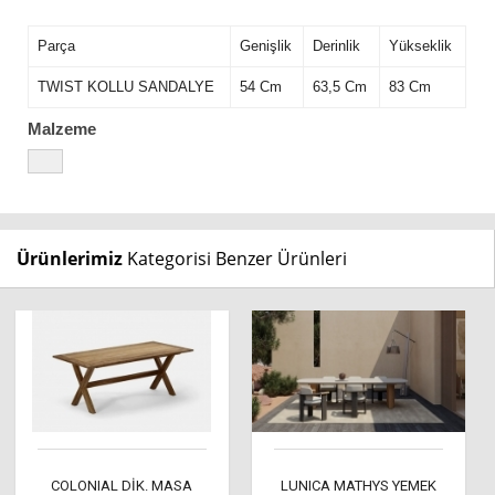
Parça
Genişlik
Derinlik
Yükseklik
TWIST KOLLU SANDALYE
54 Cm
63,5 Cm
83 Cm
Malzeme
Ürünlerimiz
Kategorisi Benzer Ürünleri
COLONIAL DİK. MASA
LUNICA MATHYS YEMEK