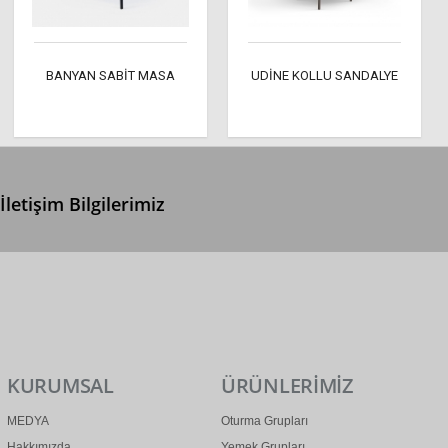
BANYAN SABİT MASA
UDİNE KOLLU SANDALYE
İletişim Bilgilerimiz
0 (312) 299 2 299
info@ertonga.com
KURUMSAL
ÜRÜNLERİMİZ
MEDYA
Oturma Grupları
Hakkımızda
Yemek Grupları