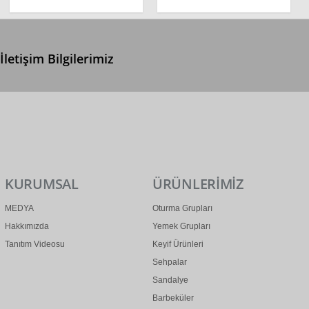
İletişim Bilgilerimiz
0 (312) 299 2 299
info@ertonga.com
KURUMSAL
ÜRÜNLERİMİZ
MEDYA
Oturma Grupları
Hakkımızda
Yemek Grupları
Tanıtım Videosu
Keyif Ürünleri
Sehpalar
Sandalye
Barbeküler