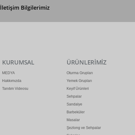
İletişim Bilgilerimiz
0 (312) 299 2 299
info@ertonga.com
KURUMSAL
ÜRÜNLERİMİZ
MEDYA
Oturma Grupları
Hakkımızda
Yemek Grupları
Tanıtım Videosu
Keyif Ürünleri
Sehpalar
Sandalye
Barbeküler
Masalar
Şezlong ve Sehpalar