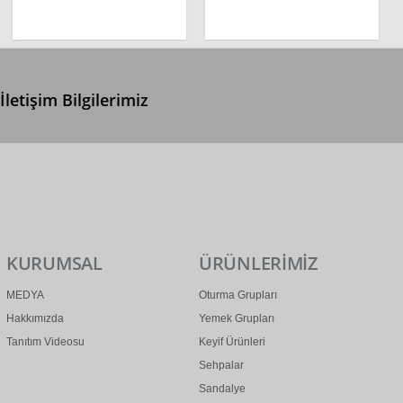
İletişim Bilgilerimiz
0 (312) 299 2 299
info@ertonga.com
KURUMSAL
ÜRÜNLERİMİZ
MEDYA
Oturma Grupları
Hakkımızda
Yemek Grupları
Tanıtım Videosu
Keyif Ürünleri
Sehpalar
Sandalye