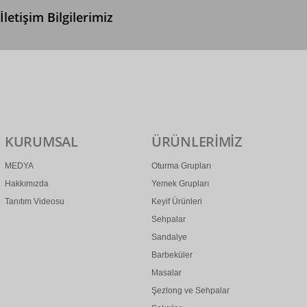
İletişim Bilgilerimiz
0 (312) 299 2 299
info@ertonga.com
KURUMSAL
ÜRÜNLERİMİZ
MEDYA
Oturma Grupları
Hakkımızda
Yemek Grupları
Tanıtım Videosu
Keyif Ürünleri
Sehpalar
Sandalye
Barbeküler
Masalar
Şezlong ve Sehpalar