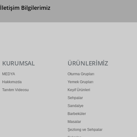
İletişim Bilgilerimiz
0 (312) 299 2 299
info@ertonga.com
KURUMSAL
ÜRÜNLERİMİZ
MEDYA
Oturma Grupları
Hakkımızda
Yemek Grupları
Tanıtım Videosu
Keyif Ürünleri
Sehpalar
Sandalye
Barbeküler
Masalar
Şezlong ve Sehpalar