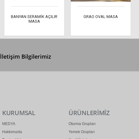
BANYAN SERAMİK AÇILIR
GRAO OVAL MASA
MASA
İletişim Bilgilerimiz
0 (312) 299 2 299
info@ertonga.com
KURUMSAL
ÜRÜNLERİMİZ
MEDYA
Oturma Grupları
Hakkımızda
Yemek Grupları