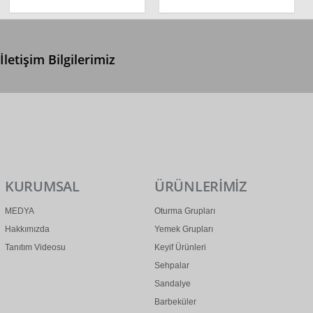
İletişim Bilgilerimiz
0 (312) 299 2 299
info@ertonga.com
KURUMSAL
ÜRÜNLERİMİZ
MEDYA
Oturma Grupları
Hakkımızda
Yemek Grupları
Tanıtım Videosu
Keyif Ürünleri
Sehpalar
Sandalye
Barbeküler