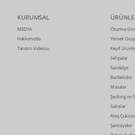
KURUMSAL
ÜRÜNLE
MEDYA
Oturma Grup
Hakkımızda
Yemek Grupl
Tanıtım Videosu
Keyif Ürünle
Sehpalar
Sandalye
Barbeküler
Masalar
Şezlong ve 
Saksılar
Ateş Çukuru
Şemsiyeler