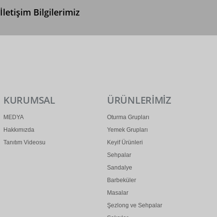
İletişim Bilgilerimiz
0 (312) 299 2 299
info@ertonga.com
KURUMSAL
ÜRÜNLERİMİZ
MEDYA
Oturma Grupları
Hakkımızda
Yemek Grupları
Tanıtım Videosu
Keyif Ürünleri
Sehpalar
Sandalye
Barbeküler
Masalar
Şezlong ve Sehpalar