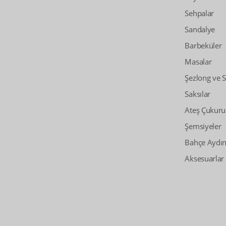
Sehpalar
Sandalye
Barbeküler
Masalar
Şezlong ve 
Saksılar
Ateş Çukuru
Şemsiyeler
Bahçe Aydın
Aksesuarlar