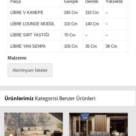
Parça
Genişlik
Derinlik
Yükseklik
LİBRE V KANEPE
245 Cm
110 Cm
–
LİBRE LOUNGE MODÜL
110 Cm
140 Cm
–
LİBRE SIRT YASTIĞI
70 Cm
–
–
LİBRE YAN SEHPA
105 Cm
35 Cm
38 Cm
Malzeme
Alüminyum İskelet
Ürünlerimiz
Kategorisi Benzer Ürünleri