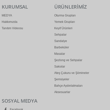
KURUMSAL
ÜRÜNLERİMİZ
MEDYA
Oturma Grupları
Hakkımızda
Yemek Grupları
Tanıtım Videosu
Keyif Ürünleri
Sehpalar
Sandalye
Barbeküler
Masalar
Şezlong ve Sehpalar
Saksılar
Ateş Çukuru ve Şömineler
Şemsiyeler
Bahçe Aydınlatmaları
Aksesuarlar
SOSYAL MEDYA
Facebook