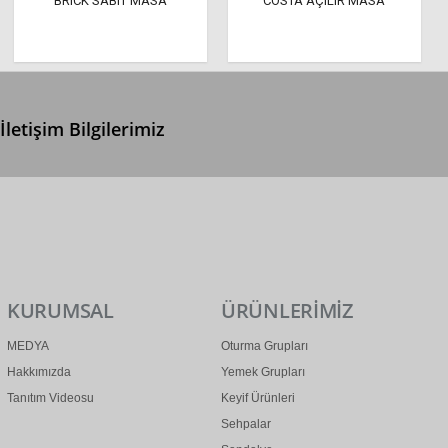
BRICK SABIT MASA
COSTA AÇILIR MASA
İletişim Bilgilerimiz
0 (312) 299 2 299
info@ertonga.com
KURUMSAL
ÜRÜNLERİMİZ
MEDYA
Oturma Grupları
Hakkımızda
Yemek Grupları
Tanıtım Videosu
Keyif Ürünleri
Sehpalar