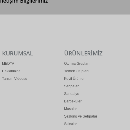
İletişim Bilgilerimiz
0 (312) 299 2 299
info@ertonga.com
KURUMSAL
ÜRÜNLERİMİZ
MEDYA
Oturma Grupları
Hakkımızda
Yemek Grupları
Tanıtım Videosu
Keyif Ürünleri
Sehpalar
Sandalye
Barbeküler
Masalar
Şezlong ve Sehpalar
Saksılar