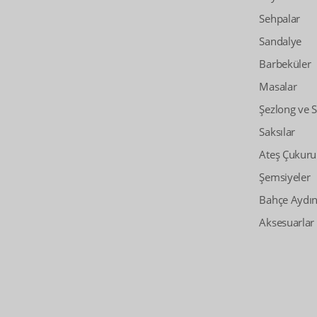
Sehpalar
Sandalye
Barbeküler
Masalar
Şezlong ve 
Saksılar
Ateş Çukuru
Şemsiyeler
Bahçe Aydın
Aksesuarlar