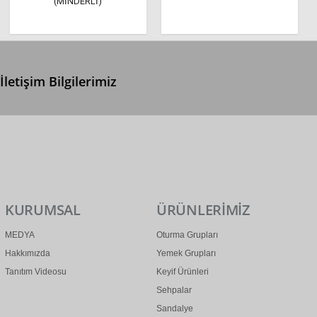
(MİNDERLİ)
İletişim Bilgilerimiz
0 (312) 299 2 299
info@ertonga.com
KURUMSAL
ÜRÜNLERİMİZ
MEDYA
Oturma Grupları
Hakkımızda
Yemek Grupları
Tanıtım Videosu
Keyif Ürünleri
Sehpalar
Sandalye