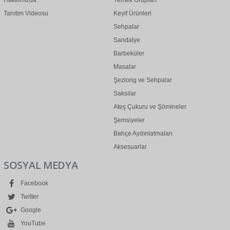
Hakkımızda
Yemek Grupları
Tanıtım Videosu
Keyif Ürünleri
Sehpalar
Sandalye
Barbeküler
Masalar
Şezlong ve Sehpalar
Saksılar
Ateş Çukuru ve Şömineler
Şemsiyeler
Bahçe Aydınlatmaları
Aksesuarlar
SOSYAL MEDYA
Facebook
Twitter
Google
YouTube