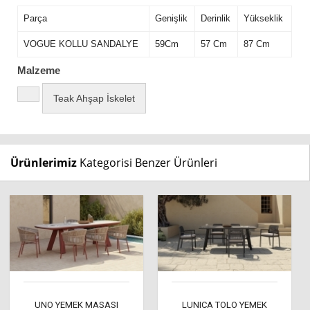
Parça
Genişlik
Derinlik
Yükseklik
VOGUE KOLLU SANDALYE
59Cm
57 Cm
87 Cm
Malzeme
Teak Ahşap İskelet
Ürünlerimiz
Kategorisi Benzer Ürünleri
UNO YEMEK MASASI
LUNICA TOLO YEMEK