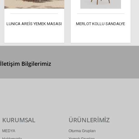
LUNICA AREİS YEMEK MASASI
MERLOT KOLLU SANDALYE
İletişim Bilgilerimiz
0 (312) 299 2 299
info@ertonga.com
KURUMSAL
ÜRÜNLERİMİZ
MEDYA
Oturma Grupları