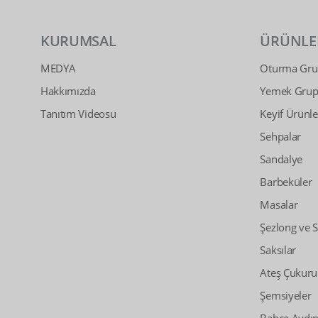
KURUMSAL
ÜRÜNLE
MEDYA
Oturma Grup
Hakkımızda
Yemek Grupl
Tanıtım Videosu
Keyif Ürünle
Sehpalar
Sandalye
Barbeküler
Masalar
Şezlong ve 
Saksılar
Ateş Çukuru
Şemsiyeler