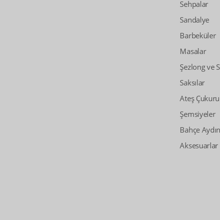
Sehpalar
Sandalye
Barbeküler
Masalar
Şezlong ve 
Saksılar
Ateş Çukuru
Şemsiyeler
Bahçe Aydın
Aksesuarlar