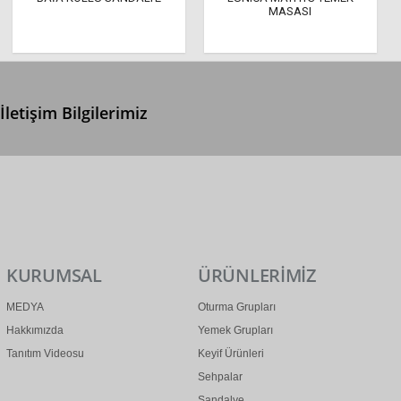
MASASI
İletişim Bilgilerimiz
0 (312) 299 2 299
info@ertonga.com
KURUMSAL
ÜRÜNLERİMİZ
MEDYA
Oturma Grupları
Hakkımızda
Yemek Grupları
Tanıtım Videosu
Keyif Ürünleri
Sehpalar
Sandalye