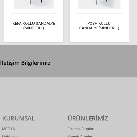
KEPA KOLLU SANDALYE
POSH KOLLU
(MİNDERLİ)
SANDALYE(MİNDERLİ)
İletişim Bilgilerimiz
0 (312) 299 2 299
info@ertonga.com
KURUMSAL
ÜRÜNLERİMİZ
MEDYA
Oturma Grupları