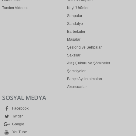
Hakkımızda
Yemek Grupları
Tanıtım Videosu
Keyif Ürünleri
Sehpalar
Sandalye
Barbeküler
Masalar
Şezlong ve Sehpalar
Saksılar
Ateş Çukuru ve Şömineler
Şemsiyeler
Bahçe Aydınlatmaları
Aksesuarlar
SOSYAL MEDYA
Facebook
Twitter
Google
YouTube