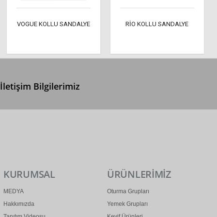
VOGUE KOLLU SANDALYE
RİO KOLLU SANDALYE
İletişim Bilgilerimiz
0 (312) 299 2 299
info@ertonga.com
KURUMSAL
ÜRÜNLERİMİZ
MEDYA
Oturma Grupları
Hakkımızda
Yemek Grupları
Tanıtım Videosu
Keyif Ürünleri