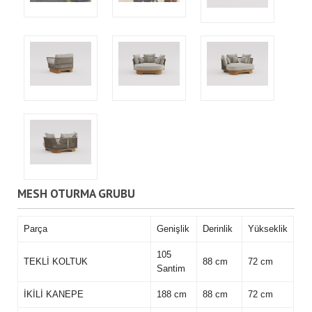
MESH OTURMA GRUBU
Parça
Genişlik
Derinlik
Yükseklik
105
TEKLİ KOLTUK
88 cm
72 cm
Santim
İKİLİ KANEPE
188 cm
88 cm
72 cm