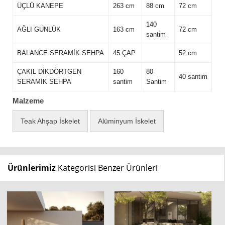
ÜÇLÜ KANEPE
263 cm
88 cm
72 cm
140
AĞLI GÜNLÜK
163 cm
72 cm
santim
BALANCE SERAMİK SEHPA
45 ÇAP
52 cm
ÇAKIL DİKDÖRTGEN
160
80
40 santim
SERAMİK SEHPA
santim
Santim
Malzeme
Teak Ahşap İskelet
Alüminyum İskelet
Ürünlerimiz
Kategorisi Benzer Ürünleri