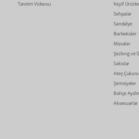
Tanıtım Videosu
Keyif Ürünle
Sehpalar
Sandalye
Barbeküler
Masalar
Şezlong ve 
Saksılar
Ateş Çukuru
Şemsiyeler
Bahçe Aydın
Aksesuarlar