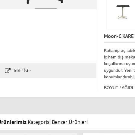
Moon-C KARE
Katlanıp açılabi
iç hem dış mekan
koşullarına uyu
Teklif İste
uygundur. Yeni t
konumlandırabilir
BOYUT / AĞIRL
Ürünlerimiz
Kategorisi Benzer Ürünleri