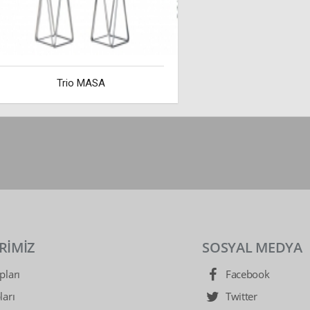
Trio MASA
RİMİZ
SOSYAL MEDYA
ları
Facebook
arı
Twitter