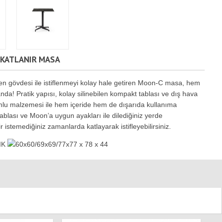
 KATLANIR MASA
len gövdesi ile istiflenmeyi kolay hale getiren Moon-C masa, hem
da! Pratik yapısı, kolay silinebilen kompakt tablası ve dış hava
mlu malzemesi ile hem içeride hem de dışarıda kullanıma
ablası ve Moon’a uygun ayakları ile dilediğiniz yerde
 istemediğiniz zamanlarda katlayarak istifleyebilirsiniz.
IK
60x60/69x69/77x77 x 78 x 44