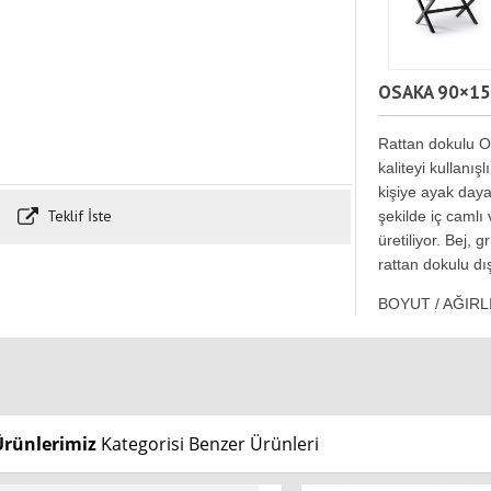
OSAKA 90×15
Rattan dokulu O
kaliteyi kullanı
kişiye ayak day
Teklif İste
şekilde iç camlı
üretiliyor. Bej, 
rattan dokulu dı
BOYUT / AĞIRL
Ürünlerimiz
Kategorisi Benzer Ürünleri