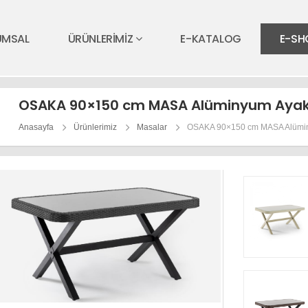
UMSAL
ÜRÜNLERİMİZ
E-KATALOG
E-SH
OSAKA 90×150 cm MASA Alüminyum Aya
Anasayfa
Ürünlerimiz
Masalar
OSAKA 90×150 cm MASA Alümi