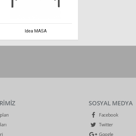
Idea MASA
RİMİZ
SOSYAL MEDYA
ları
Facebook
arı
Twitter
ri
Google