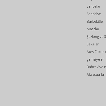
Sehpalar
Sandalye
Barbeküler
Masalar
Şezlong ve 
Saksılar
Ateş Çukuru
Şemsiyeler
Bahçe Aydın
Aksesuarlar