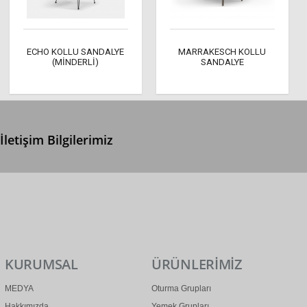
ECHO KOLLU SANDALYE
MARRAKESCH KOLLU
(MİNDERLİ)
SANDALYE
İletişim Bilgilerimiz
0 (312) 299 2 299
info@ertonga.com
KURUMSAL
ÜRÜNLERİMİZ
MEDYA
Oturma Grupları
Hakkımızda
Yemek Grupları