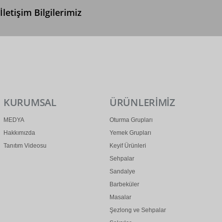
İletişim Bilgilerimiz
0 (312) 299 2 299
info@ertonga.com
KURUMSAL
ÜRÜNLERİMİZ
MEDYA
Oturma Grupları
Hakkımızda
Yemek Grupları
Tanıtım Videosu
Keyif Ürünleri
Sehpalar
Sandalye
Barbeküler
Masalar
Şezlong ve Sehpalar