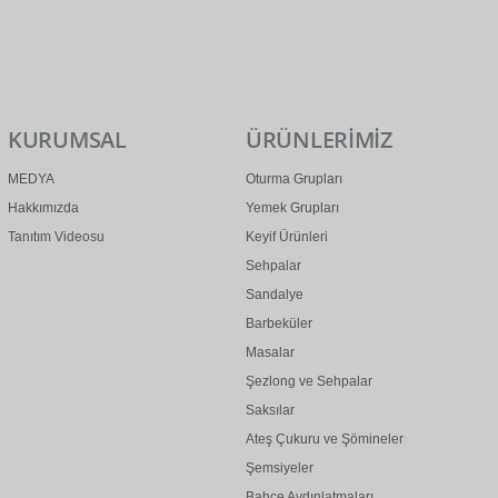
0 (312) 299 2 299
info@ertonga.com
KURUMSAL
ÜRÜNLERİMİZ
MEDYA
Oturma Grupları
Hakkımızda
Yemek Grupları
Tanıtım Videosu
Keyif Ürünleri
Sehpalar
Sandalye
Barbeküler
Masalar
Şezlong ve Sehpalar
Saksılar
Ateş Çukuru ve Şömineler
Şemsiyeler
Bahçe Aydınlatmaları