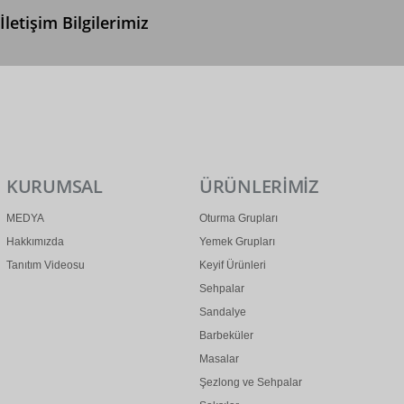
İletişim Bilgilerimiz
0 (312) 299 2 299
info@ertonga.com
KURUMSAL
ÜRÜNLERİMİZ
MEDYA
Oturma Grupları
Hakkımızda
Yemek Grupları
Tanıtım Videosu
Keyif Ürünleri
Sehpalar
Sandalye
Barbeküler
Masalar
Şezlong ve Sehpalar