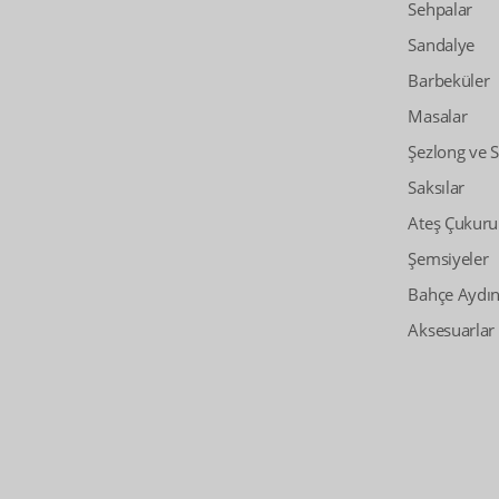
Sehpalar
Sandalye
Barbeküler
Masalar
Şezlong ve 
Saksılar
Ateş Çukuru
Şemsiyeler
Bahçe Aydın
Aksesuarlar