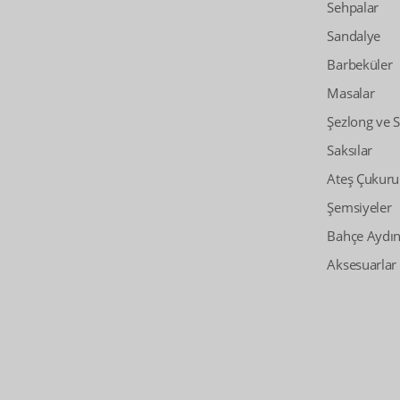
Sehpalar
Sandalye
Barbeküler
Masalar
Şezlong ve 
Saksılar
Ateş Çukuru
Şemsiyeler
Bahçe Aydın
Aksesuarlar