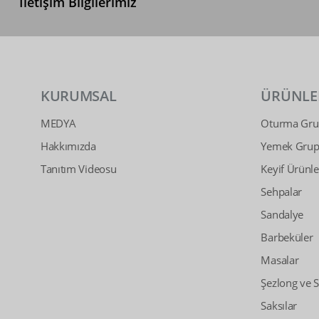
İletişim Bilgilerimiz
KURUMSAL
ÜRÜNLE
MEDYA
Oturma Grup
Hakkımızda
Yemek Grupl
Tanıtım Videosu
Keyif Ürünle
Sehpalar
Sandalye
Barbeküler
Masalar
Şezlong ve 
Saksılar