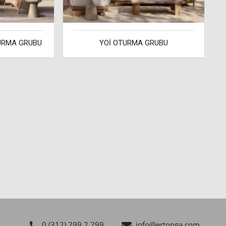
TURMA GRUBU
YOİ OTURMA GRUBU
0 (312) 299 2 299
info@ertonga.com