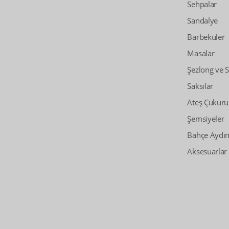
Sehpalar
Sandalye
Barbeküler
Masalar
Şezlong ve 
Saksılar
Ateş Çukuru
Şemsiyeler
Bahçe Aydın
Aksesuarlar