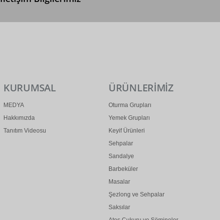
0 (312) 299 2 299
info@ertonga.com
KURUMSAL
ÜRÜNLERİMİZ
MEDYA
Oturma Grupları
Hakkımızda
Yemek Grupları
Tanıtım Videosu
Keyif Ürünleri
Sehpalar
Sandalye
Barbeküler
Masalar
Şezlong ve Sehpalar
Saksılar