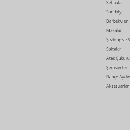
Sehpalar
Sandalye
Barbeküler
Masalar
Şezlong ve 
Saksılar
Ateş Çukuru
Şemsiyeler
Bahçe Aydın
Aksesuarlar