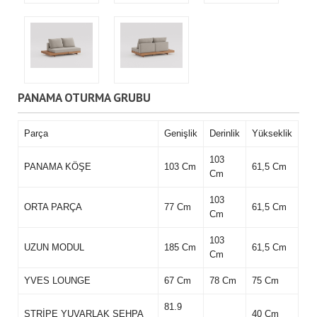
PANAMA OTURMA GRUBU
Parça
Genişlik
Derinlik
Yükseklik
103
PANAMA KÖŞE
103 Cm
61,5 Cm
Cm
103
ORTA PARÇA
77 Cm
61,5 Cm
Cm
103
UZUN MODUL
185 Cm
61,5 Cm
Cm
YVES LOUNGE
67 Cm
78 Cm
75 Cm
81.9
STRİPE YUVARLAK SEHPA
40 Cm