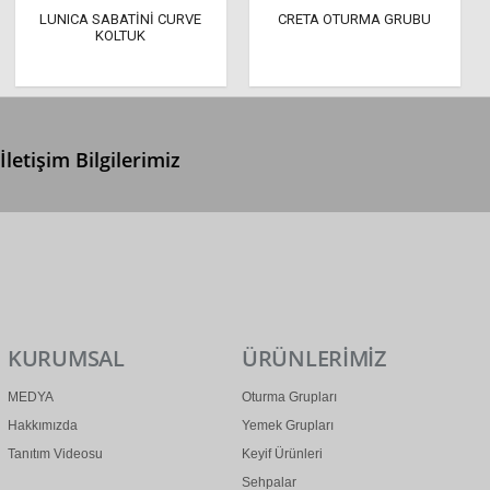
LUNICA SABATİNİ CURVE
CRETA OTURMA GRUBU
KOLTUK
İletişim Bilgilerimiz
0 (312) 299 2 299
info@ertonga.com
KURUMSAL
ÜRÜNLERİMİZ
MEDYA
Oturma Grupları
Hakkımızda
Yemek Grupları
Tanıtım Videosu
Keyif Ürünleri
Sehpalar