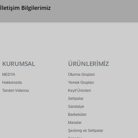
İletişim Bilgilerimiz
0 (312) 299 2 299
info@ertonga.com
KURUMSAL
ÜRÜNLERİMİZ
MEDYA
Oturma Grupları
Hakkımızda
Yemek Grupları
Tanıtım Videosu
Keyif Ürünleri
Sehpalar
Sandalye
Barbeküler
Masalar
Şezlong ve Sehpalar