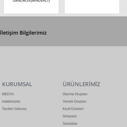
SANDALYE(MİNDERLİ)
İletişim Bilgilerimiz
0 (312) 299 2 299
info@ertonga.com
KURUMSAL
ÜRÜNLERİMİZ
MEDYA
Oturma Grupları
Hakkımızda
Yemek Grupları
Tanıtım Videosu
Keyif Ürünleri
Sehpalar
Sandalye