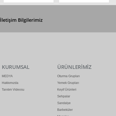
İletişim Bilgilerimiz
0 (312) 299 2 299
info@ertonga.com
KURUMSAL
ÜRÜNLERİMİZ
MEDYA
Oturma Grupları
Hakkımızda
Yemek Grupları
Tanıtım Videosu
Keyif Ürünleri
Sehpalar
Sandalye
Barbeküler