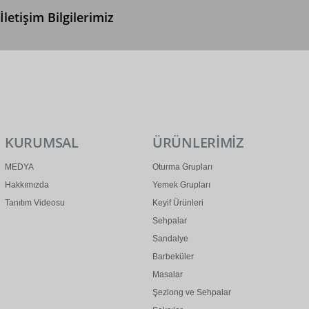
İletişim Bilgilerimiz
0 (312) 299 2 299
info@ertonga.com
KURUMSAL
ÜRÜNLERİMİZ
MEDYA
Oturma Grupları
Hakkımızda
Yemek Grupları
Tanıtım Videosu
Keyif Ürünleri
Sehpalar
Sandalye
Barbeküler
Masalar
Şezlong ve Sehpalar