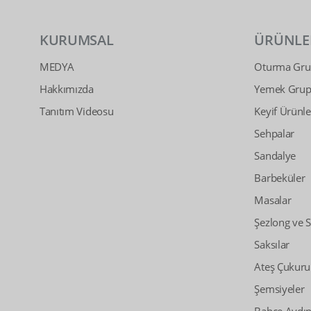
KURUMSAL
ÜRÜNLE
MEDYA
Oturma Grup
Hakkımızda
Yemek Grupl
Tanıtım Videosu
Keyif Ürünle
Sehpalar
Sandalye
Barbeküler
Masalar
Şezlong ve 
Saksılar
Ateş Çukuru
Şemsiyeler