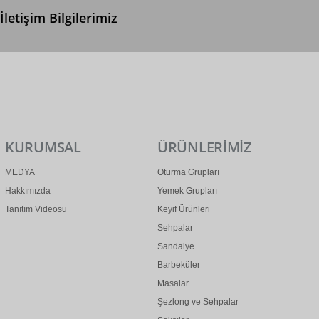
İletişim Bilgilerimiz
0 (312) 299 2 299
info@ertonga.com
KURUMSAL
ÜRÜNLERİMİZ
MEDYA
Oturma Grupları
Hakkımızda
Yemek Grupları
Tanıtım Videosu
Keyif Ürünleri
Sehpalar
Sandalye
Barbeküler
Masalar
Şezlong ve Sehpalar