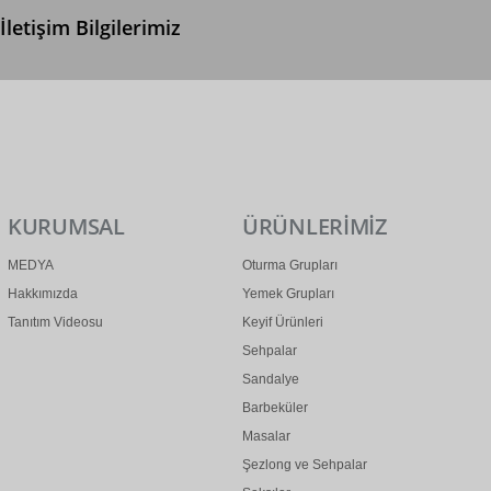
İletişim Bilgilerimiz
0 (312) 299 2 299
info@ertonga.com
KURUMSAL
ÜRÜNLERİMİZ
MEDYA
Oturma Grupları
Hakkımızda
Yemek Grupları
Tanıtım Videosu
Keyif Ürünleri
Sehpalar
Sandalye
Barbeküler
Masalar
Şezlong ve Sehpalar