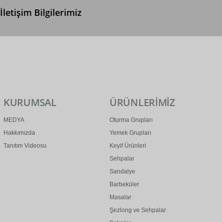
İletişim Bilgilerimiz
0 (312) 299 2 299
info@ertonga.com
KURUMSAL
ÜRÜNLERİMİZ
MEDYA
Oturma Grupları
Hakkımızda
Yemek Grupları
Tanıtım Videosu
Keyif Ürünleri
Sehpalar
Sandalye
Barbeküler
Masalar
Şezlong ve Sehpalar