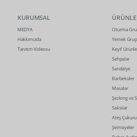
KURUMSAL
ÜRÜNLE
MEDYA
Oturma Grup
Hakkımızda
Yemek Grupl
Tanıtım Videosu
Keyif Ürünle
Sehpalar
Sandalye
Barbeküler
Masalar
Şezlong ve 
Saksılar
Ateş Çukuru
Şemsiyeler