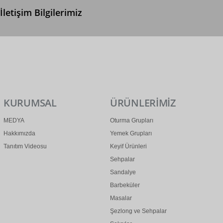
İletişim Bilgilerimiz
0 (312) 299 2 299
info@ertonga.com
KURUMSAL
ÜRÜNLERİMİZ
MEDYA
Oturma Grupları
Hakkımızda
Yemek Grupları
Tanıtım Videosu
Keyif Ürünleri
Sehpalar
Sandalye
Barbeküler
Masalar
Şezlong ve Sehpalar